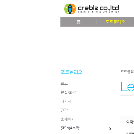
Sketchbook5, 스케치북5
홈
포트폴리오
Sketchbook5, 스케치북5
포트폴리오
로고
편집/출판
패키지
간판
홈페이지
외국
전단/현수막
크레