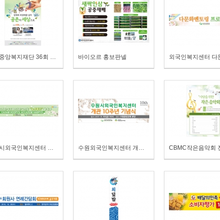
수원중앙복지재단 36회 장애인의날 포스터
바이오르 홍보판넬
수윈시외국인복지센터 키르기즈스탄 봄축제 현수막
수원외국인복지센터 개관10주년 현수막
CBMC작은음악회 