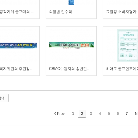
한국공작기계 골프대회 현수막
회덮밥 현수막
그릴킹 소비자평가
재가복지위원회 후원감사의밤 현수막
CBMC수원지회 송년현수막
검색
Prev
1
2
3
4
5
6
7
N