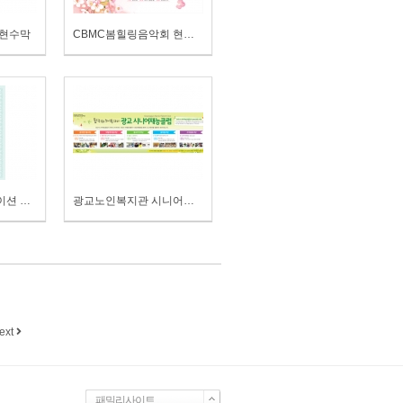
 현수막
CBMC봄힐링음악회 현수막
히어로 골프인포메이션 전단
광교노인복지관 시니어재능클럽 현수막
ext
패밀리사이트