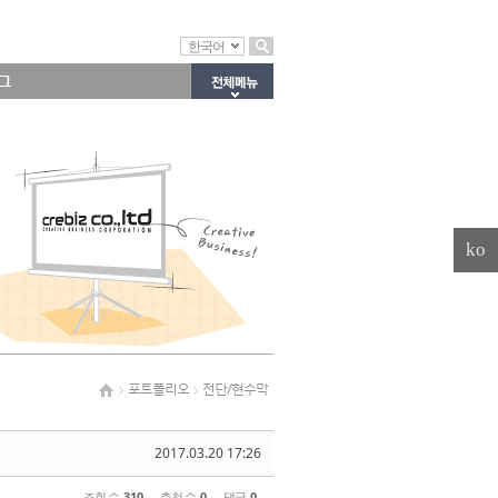
한국어
그
ko
포트폴리오
전단/현수막
2017.03.20 17:26
조회 수
310
추천 수
0
댓글
0