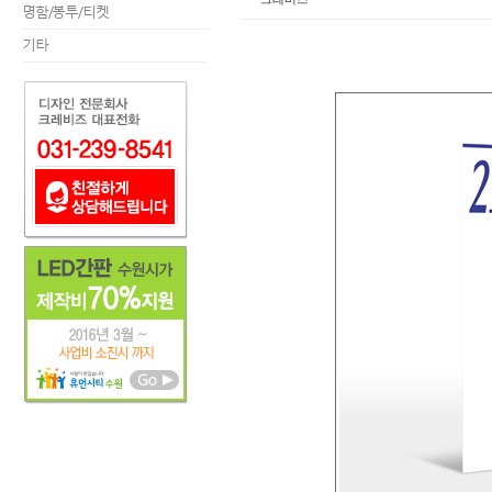
명함/봉투/티켓
기타