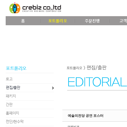
Sketchbook5, 스케치북5
홈
포트폴리오
주문진행
고객
Sketchbook5, 스케치북5
포트폴리오
로고
편집/출판
패키지
간판
홈페이지
예술의전당 공연 포스터
전단/현수막
크레비즈