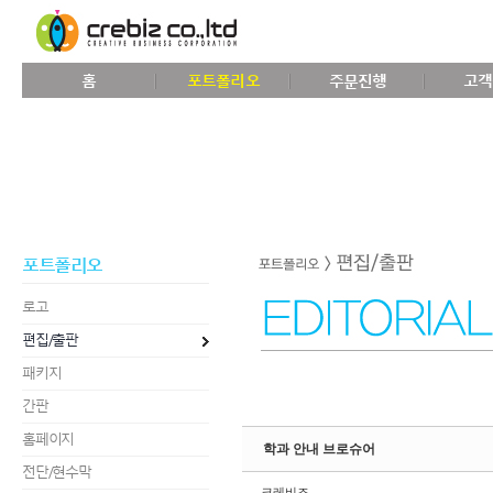
Sketchbook5, 스케치북5
홈
포트폴리오
주문진행
고객
Sketchbook5, 스케치북5
포트폴리오
로고
편집/출판
패키지
간판
홈페이지
학과 안내 브로슈어
전단/현수막
크레비즈