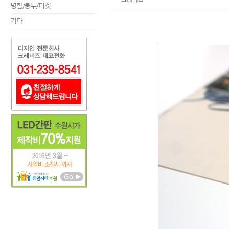
명함/봉투/티켓
기타