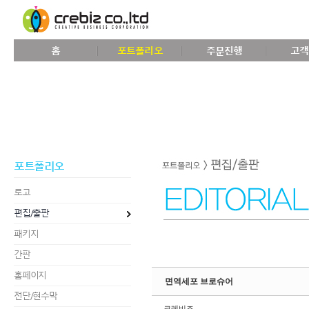
Sketchbook5, 스케치북5
홈
포트폴리오
주문진행
고객
Sketchbook5, 스케치북5
포트폴리오
로고
편집/출판
패키지
간판
홈페이지
면역세포 브로슈어
전단/현수막
크레비즈