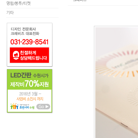
명함/봉투/티켓
기타