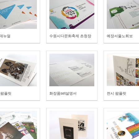
매뉴얼
수원시다문화축제 초청장
예장서울노회보
 팜플릿
화장품set설명서
전시 팜플릿