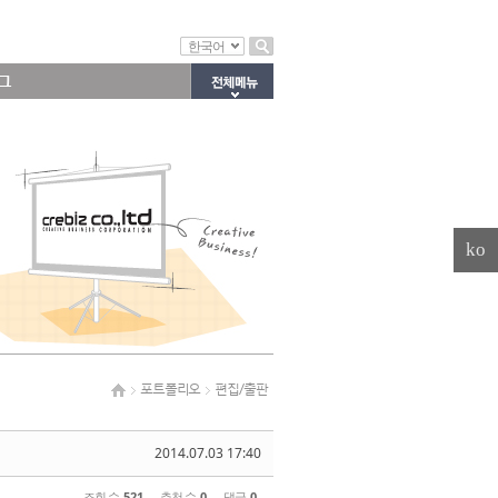
한국어
그
ko
포트폴리오
편집/출판
2014.07.03 17:40
조회 수
521
추천 수
0
댓글
0