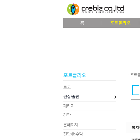
Sketchbook5, 스케치북5
홈
포트폴리오
Sketchbook5, 스케치북5
포트폴리오
로고
편집/출판
패키지
간판
홈페이지
복지
전단/현수막
크레