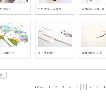
전 팜플릿
사진개인전 팜플릿
아카데미 가이드북
인 생활안내
개인전 팜플릿
졸업작품전 도록
검색
Prev
1
2
3
4
5
6
7
8
9