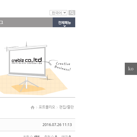
한국어
그
ko
포트폴리오
편집/출판
2016.07.26 11:13
조회 수
484
추천 수
0
댓글
0