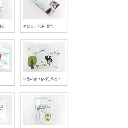
수원시광교노인복지관 프로그램 안내지
누림센터 2단리플렛
수원시광교장애인주간보호시설