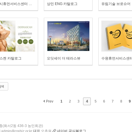
수원시휴먼서비스센터 보고집
상민 ENG 카탈로그
유림기술 브로슈어
스켄 카탈로그
오딧세이 더 테라스뷰
검색
Prev
1
2
3
4
5
6
7
8
9
층(화서2동 436-3 농민회관)
l
admin@crebiz.or.kr
대표
오춘원
네이버 공식블로그