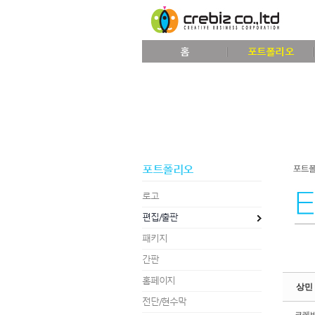
Sketchbook5, 스케치북5
홈
포트폴리오
Sketchbook5, 스케치북5
포트폴리오
로고
편집/출판
패키지
간판
홈페이지
상민
전단/현수막
크레