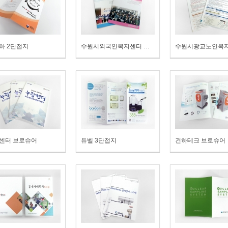
하 2단접지
수원시외국인복지센터 소식지
센터 브로슈어
듀벨 3단접지
건하테크 브로슈어