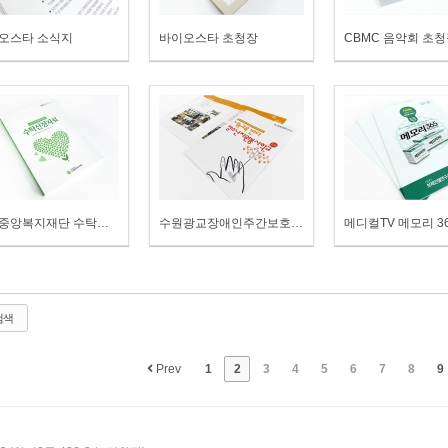
오스타 소식지
바이오스타 초청장
CBMC 음악회 초
수원중앙복지재단 수탁신청자료
수원광교장애인주간보호시설 봉사안내 책자
검색
Prev
1
2
3
4
5
6
7
8
9