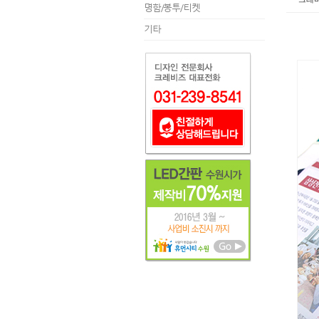
명함/봉투/티켓
기타