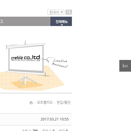
한국어
그
ko
포트폴리오
편집/출판
2017.03.21 10:55
조회 수
288
추천 수
0
댓글
0