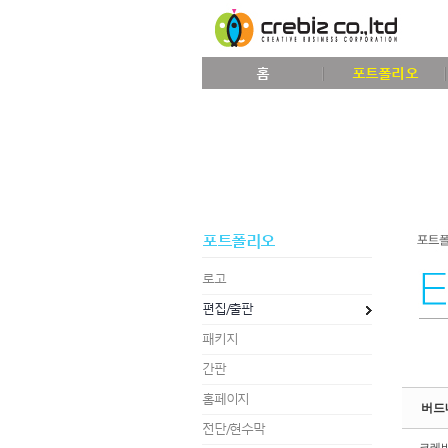
Sketchbook5, 스케치북5
홈
포트폴리오
Sketchbook5, 스케치북5
포트폴리오
로고
편집/출판
패키지
간판
홈페이지
버드
전단/현수막
크레