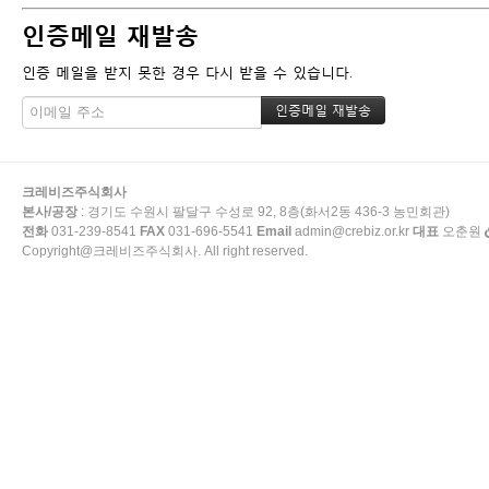
인증메일 재발송
인증 메일을 받지 못한 경우 다시 받을 수 있습니다.
크레비즈주식회사
본사/공장
: 경기도 수원시 팔달구 수성로 92, 8층(화서2동 436-3 농민회관)
전화
031-239-8541
FAX
031-696-5541
Email
admin@crebiz.or.kr
대표
오춘원
Copyright@크레비즈주식회사. All right reserved.