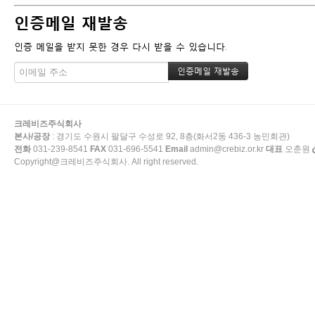
인증메일 재발송
인증 메일을 받지 못한 경우 다시 받을 수 있습니다.
크레비즈주식회사
본사/공장
: 경기도 수원시 팔달구 수성로 92, 8층(화서2동 436-3 농민회관)
전화
031-239-8541
FAX
031-696-5541
Email
admin@crebiz.or.kr
대표
오춘원
Copyright@크레비즈주식회사. All right reserved.