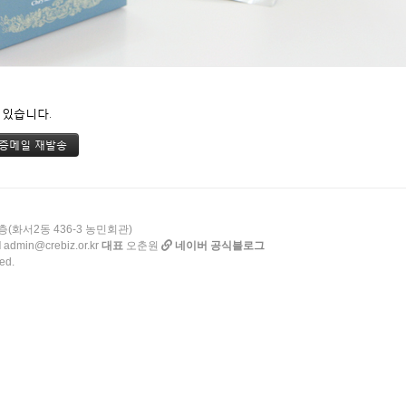
 있습니다.
층(화서2동 436-3 농민회관)
l
admin@crebiz.or.kr
대표
오춘원
네이버 공식블로그
ed.