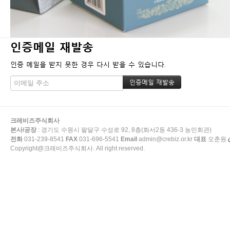
인증메일 재발송
인증 메일을 받지 못한 경우 다시 받을 수 있습니다.
크레비즈주식회사
본사/공장
: 경기도 수원시 팔달구 수성로 92, 8층(화서2동 436-3 농민회관)
전화
031-239-8541
FAX
031-696-5541
Email
admin@crebiz.or.kr
대표
오춘원
Copyright@크레비즈주식회사. All right reserved.