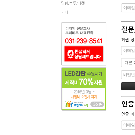
명함/봉투/티켓
기타
질문
회원 정
인증
인증 메