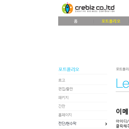
홈
포트폴리오
포트폴리오
로고
편집/출판
패키지
간판
이메
홈페이지
아이디/
전단/현수막
클릭해