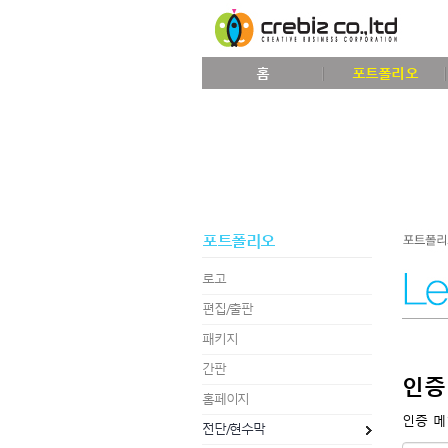
홈
포트폴리오
포트폴리오
로고
편집/출판
패키지
간판
인증
홈페이지
인증 메
전단/현수막