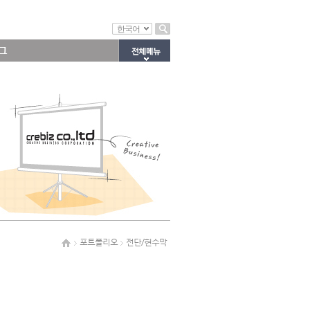
한국어
그
포트폴리오
전단/현수막