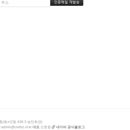
층(화서2동 436-3 농민회관)
l
admin@crebiz.or.kr
대표
오춘원
네이버 공식블로그