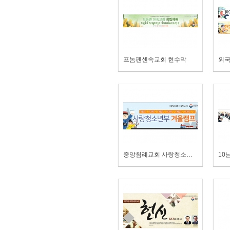
프놈펜센속교회 현수막
중앙침례교회 사랑청소년부 겨울캠프현수막