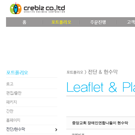
Sketchbook5, 스케치북5
홈
포트폴리오
주문진행
고객
Sketchbook5, 스케치북5
포트폴리오
로고
편집/출판
패키지
간판
홈페이지
중앙교회 장애인연합나들이 현수막
전단/현수막
크레비즈