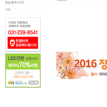
명함/봉투/티켓
기타