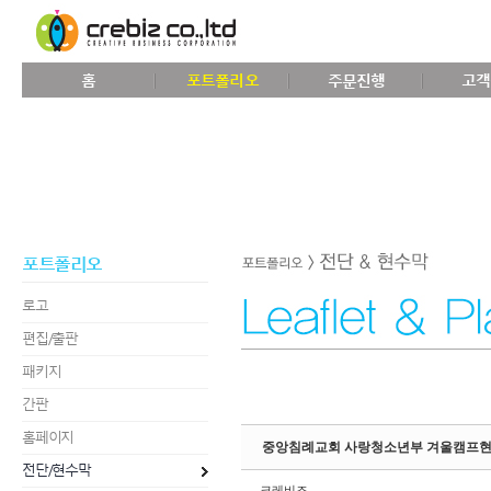
Sketchbook5, 스케치북5
홈
포트폴리오
주문진행
고객
Sketchbook5, 스케치북5
포트폴리오
로고
편집/출판
패키지
간판
홈페이지
중앙침례교회 사랑청소년부 겨울캠프
전단/현수막
크레비즈