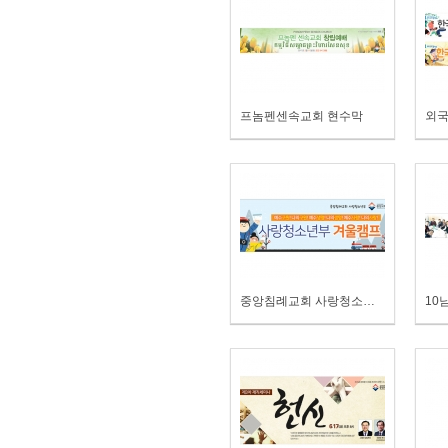
프놈펜센속교회 현수막
중앙침례교회 사랑청소년부 겨울캠프현수막