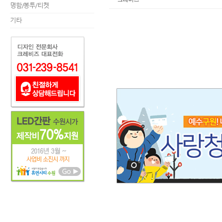
명함/봉투/티켓
기타