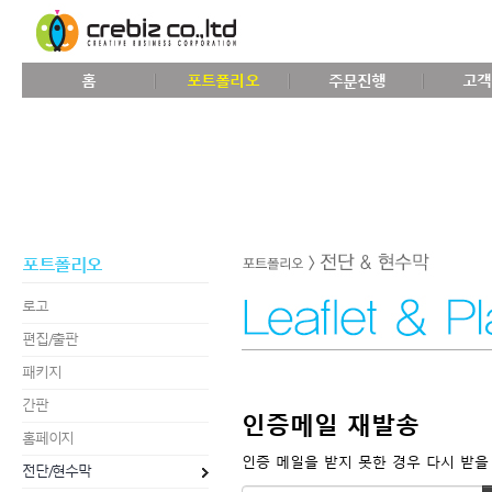
홈
포트폴리오
주문진행
고객
포트폴리오
로고
편집/출판
패키지
간판
인증메일 재발송
홈페이지
인증 메일을 받지 못한 경우 다시 받을
전단/현수막