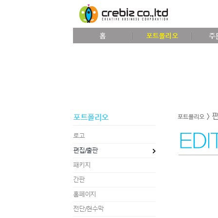
홈
포트폴리오
주
포트폴리오
로고
편집/출판
패키지
간판
홈페이지
전단/현수막