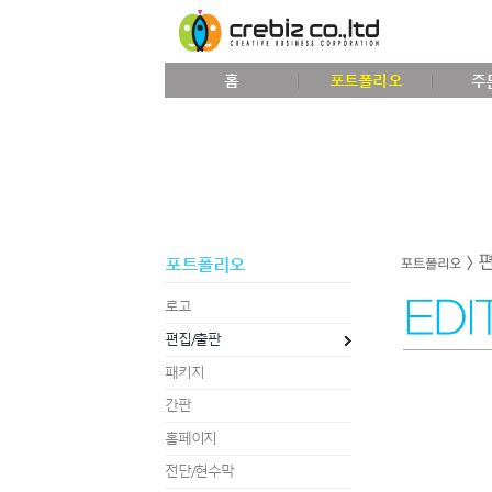
홈
포트폴리오
주
포트폴리오
로고
편집/출판
패키지
간판
홈페이지
전단/현수막