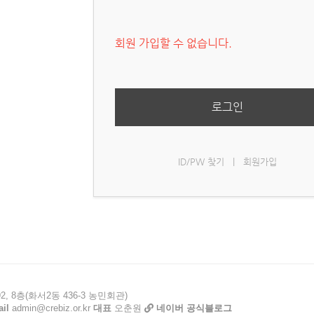
회원 가입할 수 없습니다.
로그인
ID/PW 찾기
|
회원가입
, 8층(화서2동 436-3 농민회관)
il
admin@crebiz.or.kr
대표
오춘원
네이버 공식블로그