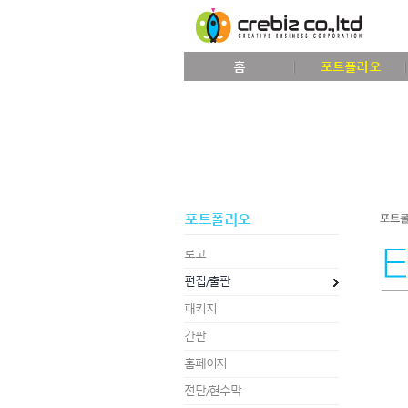
홈
포트폴리오
포트폴리오
로고
편집/출판
패키지
간판
홈페이지
전단/현수막