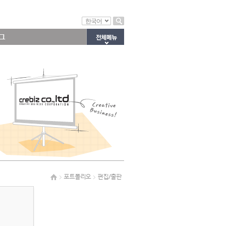
한국어
그
포트폴리오
편집/출판