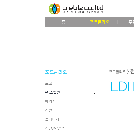
홈
포트폴리오
주
포트폴리오
로고
편집/출판
패키지
간판
홈페이지
전단/현수막