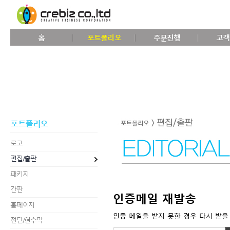
홈
포트폴리오
주문진행
고객
포트폴리오
로고
편집/출판
패키지
간판
인증메일 재발송
홈페이지
인증 메일을 받지 못한 경우 다시 받을
전단/현수막