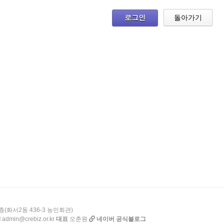
로그인
돌아가기
층(화서2동 436-3 농민회관)
l
admin@crebiz.or.kr
대표
오춘원
네이버 공식블로그