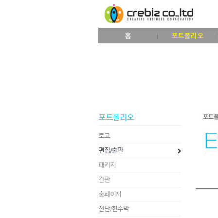
홈
포트폴리오
포트폴리오
로고
편집/출판
패키지
간판
홈페이지
전단/현수막