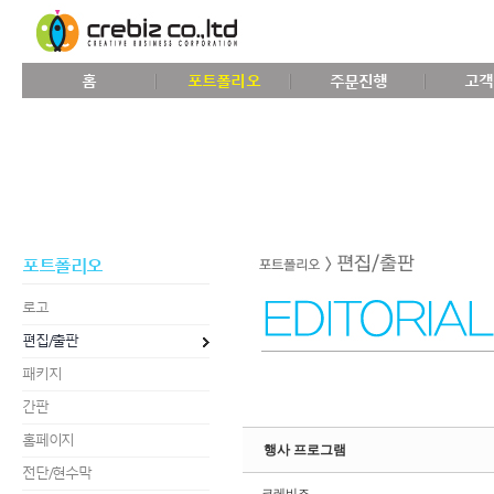
Sketchbook5, 스케치북5
홈
포트폴리오
주문진행
고객
Sketchbook5, 스케치북5
포트폴리오
로고
편집/출판
패키지
간판
홈페이지
행사 프로그램
전단/현수막
크레비즈