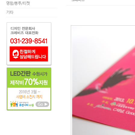
명함/봉투/티켓
기타