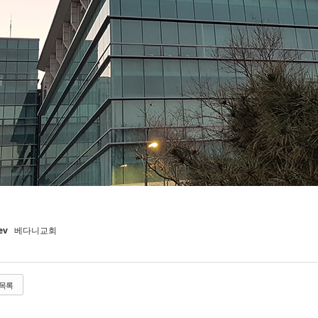
ev
베다니교회
목록