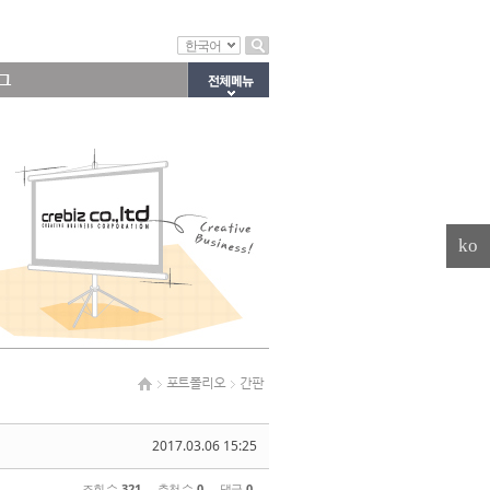
한국어
그
ko
포트폴리오
간판
2017.03.06 15:25
조회 수
321
추천 수
0
댓글
0