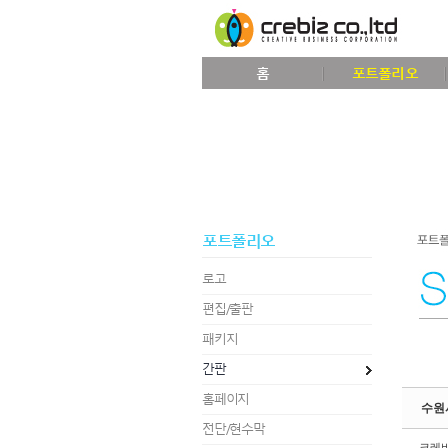
Sketchbook5, 스케치북5
홈
포트폴리오
Sketchbook5, 스케치북5
포트폴리오
로고
편집/출판
패키지
간판
홈페이지
수원
전단/현수막
크레