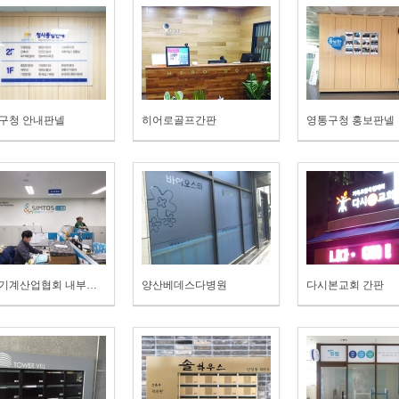
구청 안내판넬
히어로골프간판
영통구청 홍보판넬
공작기계산업협회 내부사인
양산베데스다병원
다시본교회 간판