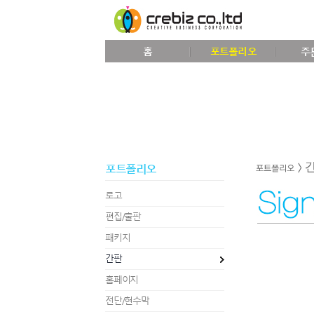
홈
포트폴리오
주
포트폴리오
로고
편집/출판
패키지
간판
홈페이지
전단/현수막