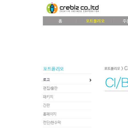
홈
포트폴리오
주
포트폴리오
로고
편집/출판
패키지
간판
홈페이지
전단/현수막