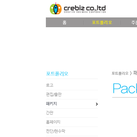
홈
포트폴리오
주
포트폴리오
로고
편집/출판
패키지
간판
홈페이지
전단/현수막