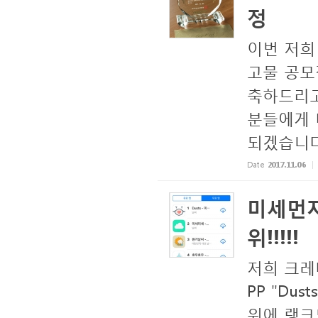
정
이번 저희
고물 공모
축하드리고
분들에게 
되겠습니다
Date
2017.11.06
미세먼지 
위!!!!!
저희 크레
PP "Du
위에 랭크