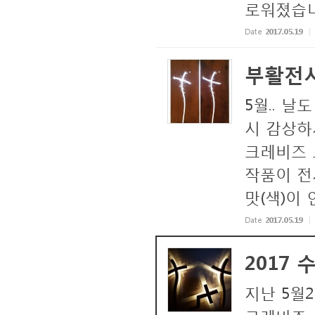
로워졌습니
Date
2017.05.19
부활전시
5월.. 
시 감상하
크레비즈
작품이 전
맛(색)이 
Date
2017.05.19
2017
지난 5월