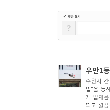
✔
댓글 쓰기
?
우만1동 간
수원시 간
업"을 통
개 업체를
띄고 깔끔