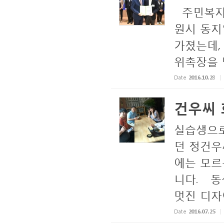
주민복지
원시 동지
가졌는데,
위촉
Date
2016.10.28
건우씨 
실습생으로
던 정건우
에는 모르
니다. 동
멋진 디자이
Date
2016.07.25