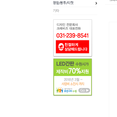
명함/봉투/티켓
기타