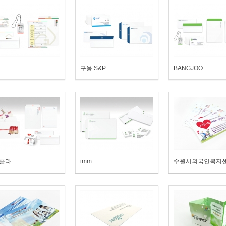
구웅 S&P
BANGJOO
콜라
imm