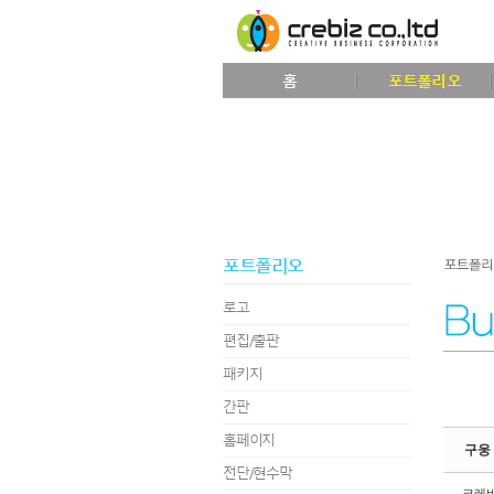
Sketchbook5, 스케치북5
홈
포트폴리오
Sketchbook5, 스케치북5
포트폴리오
로고
편집/출판
패키지
간판
홈페이지
구웅 
전단/현수막
크레