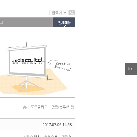
한국어
그
ko
포트폴리오
명함/봉투/티켓
2017.07.06 14:58
조회 수
335
추천 수
0
댓글
0