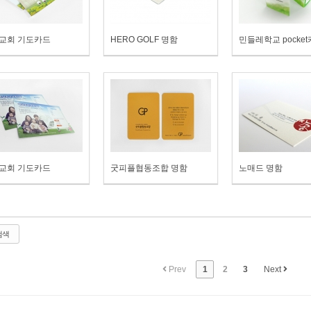
교회 기도카드
HERO GOLF 명함
민들레학교 pocke
교회 기도카드
굿피플협동조합 명함
노매드 명함
검색
Prev
1
2
3
Next