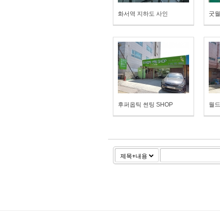
화서역 지하도 사인
굿
후퍼옵틱 썬팅 SHOP
월드