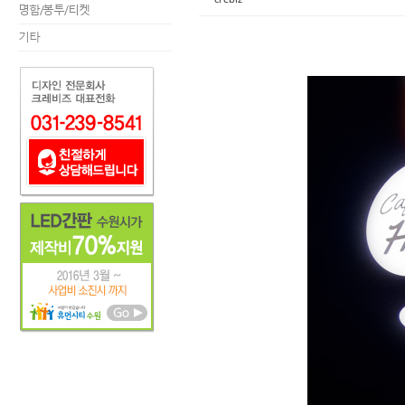
명함/봉투/티켓
기타