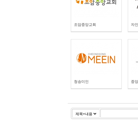
조암중앙교회
자
청송미인
중