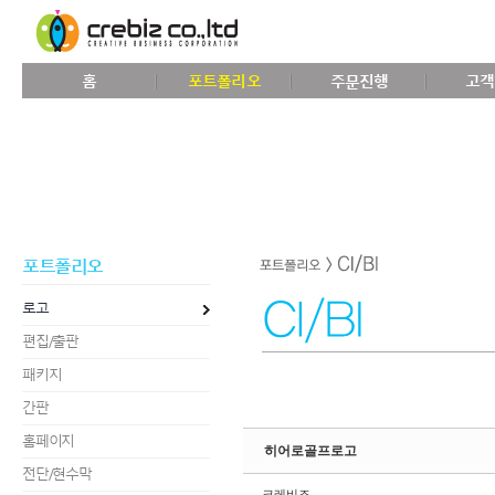
Sketchbook5, 스케치북5
홈
포트폴리오
주문진행
고객
Sketchbook5, 스케치북5
포트폴리오
로고
편집/출판
패키지
간판
홈페이지
히어로골프로고
전단/현수막
크레비즈