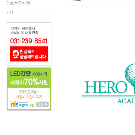
명함/봉투/티켓
기타