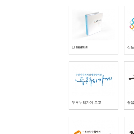
EI manual
심토
두루누리가게 로고
꿈을