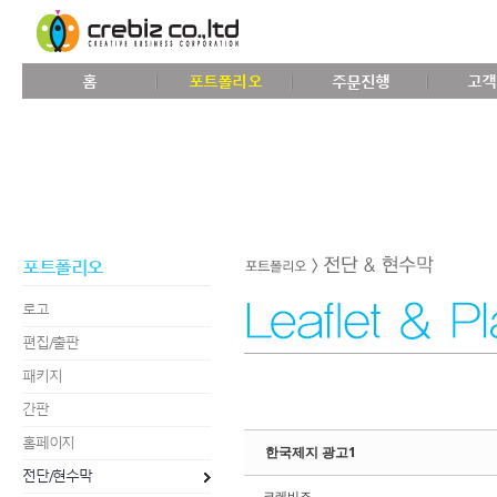
Sketchbook5, 스케치북5
홈
포트폴리오
주문진행
고객
Sketchbook5, 스케치북5
포트폴리오
로고
편집/출판
패키지
간판
홈페이지
한국제지 광고1
전단/현수막
크레비즈