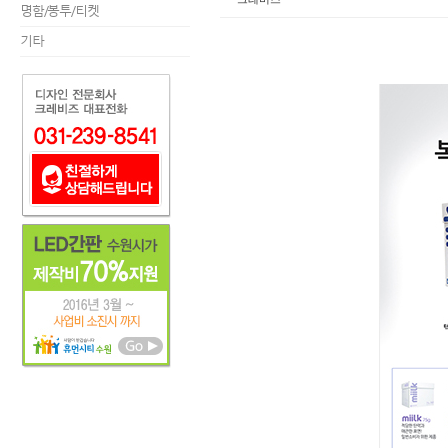
명함/봉투/티켓
기타