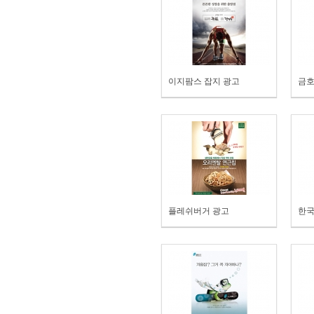
이지팜스 잡지 광고
금호
플레쉬버거 광고
한국